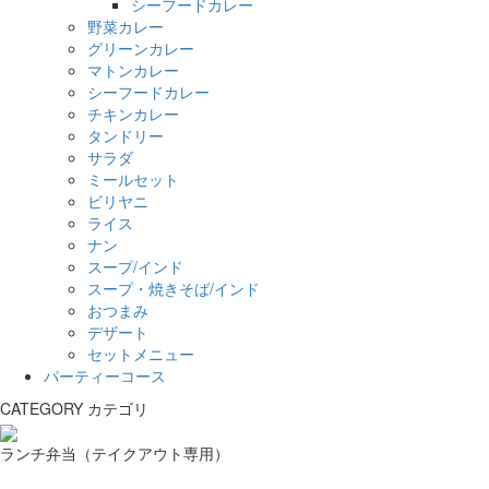
シーフードカレー
野菜カレー
グリーンカレー
マトンカレー
シーフードカレー
チキンカレー
タンドリー
サラダ
ミールセット
ビリヤニ
ライス
ナン
スープ/インド
スープ・焼きそば/インド
おつまみ
デザート
セットメニュー
パーティーコース
CATEGORY
カテゴリ
ランチ弁当（テイクアウト専用）