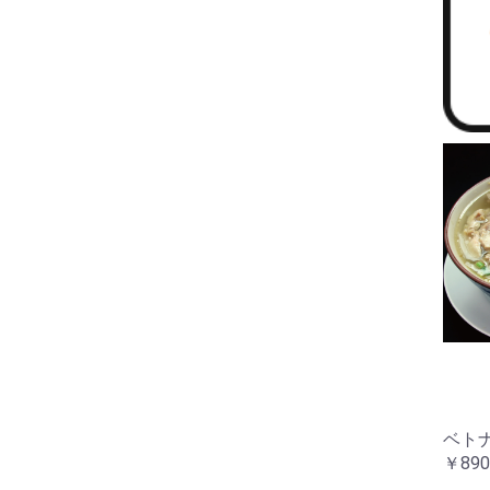
ベト
￥890