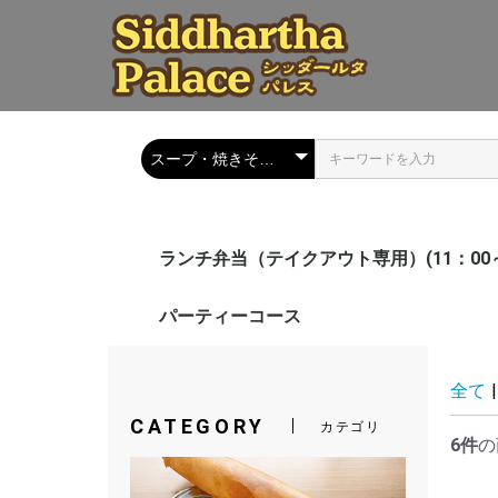
ランチ弁当（テイクアウト専用）(11：00～
カレーセット
アジアン料理
ドーサ
ビリヤニ
トッピング
ドリンク
パーティーコース
全て
|
CATEGORY
カテゴリ
6件
の