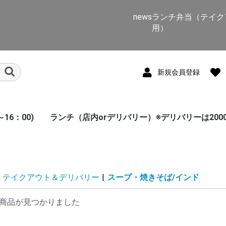
news
ランチ弁当（テイク
用）
新規会員登録
16：00)
ランチ（店内orデリバリー）※デリバリーは200
インド料理
南インド料理
アジアン料理
名物料理
デザート
サイドメニュー
トッピング
テイクアウト＆デリバリー
|
スープ・焼きそば/インド
商品が見つかりました