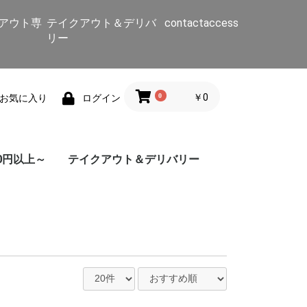
アウト専
テイクアウト＆デリバ
contact
access
リー
0
￥0
お気に入り
ログイン
0円以上～
テイクアウト＆デリバリー
カレーセット
セットメニュー
マラバールカレーセッ
セットメニュー
インド料理
南インド料理
野菜カレー
グリーンカレー
マトンカレー
シーフードカレー
チキンカレー
タンドリー
サラダ
ミールセット
ビリヤニ
ライス
ナン
スープ/インド
スープ・焼きそば/インド
おつまみ
デザート
セットメニュー
カレーセット
ドーサ/その他
野菜カレー
チキンカレー
マトンカレー
シーフードカレ
ト