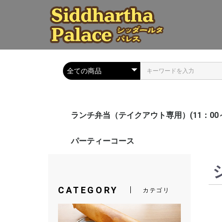
ランチ弁当（テイクアウト専用）(11：00～
カレーセット
アジアン料理
ドーサ
ビリヤニ
トッピング
ドリンク
パーティーコース
CATEGORY
カテゴリ