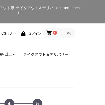
アウト専
テイクアウト＆デリバ
contact
access
リー
0
￥0
お気に入り
ログイン
0円以上～
テイクアウト＆デリバリー
カレーセット
セットメニュー
マラバールカレーセッ
セットメニュー
インド料理
南インド料理
野菜カレー
グリーンカレー
マトンカレー
シーフードカレー
チキンカレー
タンドリー
サラダ
ミールセット
ビリヤニ
ライス
ナン
スープ/インド
スープ・焼きそば/インド
おつまみ
デザート
セットメニュー
カレーセット
ドーサ/その他
野菜カレー
チキンカレー
マトンカレー
シーフードカレ
ト
4
5