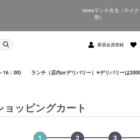
news
ランチ弁当（テイク
用）
新規会員登録
16：00)
ランチ（店内orデリバリー）※デリバリーは200
インド料理
南インド料理
アジアン料理
名物料理
デザート
サイドメニュー
トッピング
ショッピングカート
1
2
3