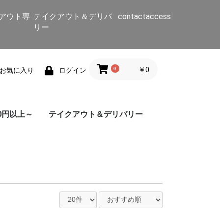
アウト専
テイクアウト＆デリバ
contact
access
リー
0
￥0
お気に入り
ログイン
0円以上～
テイクアウト＆デリバリー
カレーセット
セットメニュー
マラバールカレーセッ
セットメニュー
インド料理
南インド料理
野菜カレー
グリーンカレー
マトンカレー
シーフードカレー
チキンカレー
タンドリー
サラダ
ミールセット
ビリヤニ
ライス
ナン
スープ/インド
スープ・焼きそば/インド
おつまみ
デザート
セットメニュー
カレーセット
ドーサ/その他
野菜カレー
チキンカレー
マトンカレー
シーフードカレ
ト