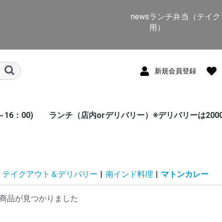
news
ランチ弁当（テイク
用）
新規会員登録
16：00)
ランチ（店内orデリバリー）※デリバリーは200
インド料理
南インド料理
アジアン料理
名物料理
デザート
サイドメニュー
トッピング
テイクアウト＆デリバリー
|
南インド料理
|
マトンカレー
商品が見つかりました