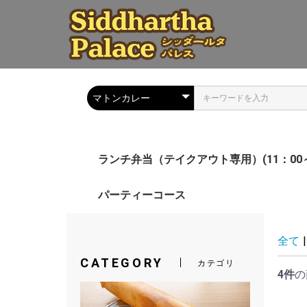
ランチ弁当（テイクアウト専用）(11：00～
カレーセット
アジアン料理
ドーサ
ビリヤニ
トッピング
ドリンク
パーティーコース
全て
|
CATEGORY
カテゴリ
4件
の