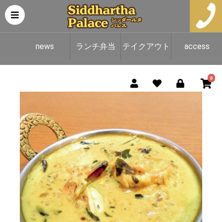
news
ランチ弁当
テイクアウト
access
（テイクアウ
＆デリバリー
0
ト専用）